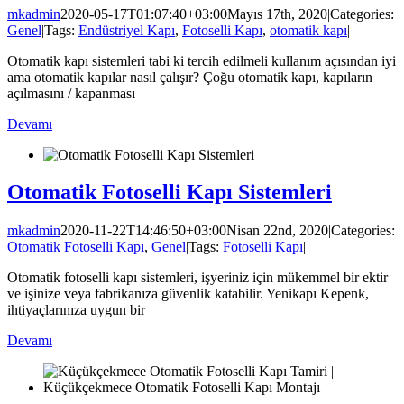
mkadmin
2020-05-17T01:07:40+03:00
Mayıs 17th, 2020
|
Categories:
Genel
|
Tags:
Endüstriyel Kapı
,
Fotoselli Kapı
,
otomatik kapı
|
Otomatik kapı sistemleri tabi ki tercih edilmeli kullanım açısından iyi
ama otomatik kapılar nasıl çalışır? Çoğu otomatik kapı, kapıların
açılmasını / kapanması
Devamı
Otomatik Fotoselli Kapı Sistemleri
mkadmin
2020-11-22T14:46:50+03:00
Nisan 22nd, 2020
|
Categories:
Otomatik Fotoselli Kapı
,
Genel
|
Tags:
Fotoselli Kapı
|
Otomatik fotoselli kapı sistemleri, işyeriniz için mükemmel bir ektir
ve işinize veya fabrikanıza güvenlik katabilir. Yenikapı Kepenk,
ihtiyaçlarınıza uygun bir
Devamı