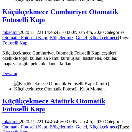
Küçükçekmece Cumhuriyet Otomatik
Fotoselli Kapı
mkadmin
2020-11-22T14:46:47+03:00
Nisan 4th, 2020
|
Categories:
Otomatik Fotoselli Kapı
,
Bölgelerimiz
,
Genel
,
Küçükçekmece
|
Tags:
Fotoselli Kapı
|
Küçükçekmece Cumhuriyet Otomatik Fotoselli Kapı çeşitleri
özellikle toplu kullanılan kamu kuruluşları, hastaneler, okullar,
mağazalar gibi pek çok alanda kullan
Devamı
Küçükçekmece Atatürk Otomatik
Fotoselli Kapı
mkadmin
2020-11-22T14:46:46+03:00
Nisan 4th, 2020
|
Categories:
Otomatik Fotoselli Kapı
,
Bölgelerimiz
,
Genel
,
Küçükçekmece
|
Tags: