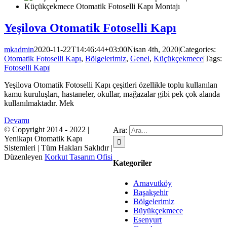
Yeşilova Otomatik Fotoselli Kapı
mkadmin
2020-11-22T14:46:44+03:00
Nisan 4th, 2020
|
Categories:
Otomatik Fotoselli Kapı
,
Bölgelerimiz
,
Genel
,
Küçükçekmece
|
Tags:
Fotoselli Kapı
|
Yeşilova Otomatik Fotoselli Kapı çeşitleri özellikle toplu kullanılan
kamu kuruluşları, hastaneler, okullar, mağazalar gibi pek çok alanda
kullanılmaktadır. Mek
Devamı
© Copyright 2014 - 2022 |
Ara:
Yenikapı Otomatik Kapı
Sistemleri | Tüm Hakları Saklıdır |
Düzenleyen
Korkut Tasarım Ofisi
Kategoriler
Arnavutköy
Başakşehir
Bölgelerimiz
Büyükçekmece
Esenyurt