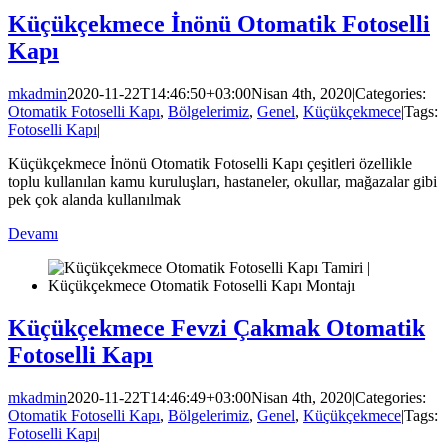
Küçükçekmece İnönü Otomatik Fotoselli
Kapı
mkadmin
2020-11-22T14:46:50+03:00
Nisan 4th, 2020
|
Categories:
Otomatik Fotoselli Kapı
,
Bölgelerimiz
,
Genel
,
Küçükçekmece
|
Tags:
Fotoselli Kapı
|
Küçükçekmece İnönü Otomatik Fotoselli Kapı çeşitleri özellikle
toplu kullanılan kamu kuruluşları, hastaneler, okullar, mağazalar gibi
pek çok alanda kullanılmak
Devamı
Küçükçekmece Fevzi Çakmak Otomatik
Fotoselli Kapı
mkadmin
2020-11-22T14:46:49+03:00
Nisan 4th, 2020
|
Categories:
Otomatik Fotoselli Kapı
,
Bölgelerimiz
,
Genel
,
Küçükçekmece
|
Tags:
Fotoselli Kapı
|