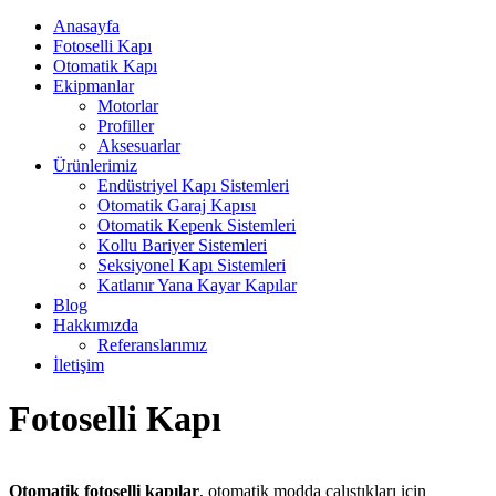
Anasayfa
Fotoselli Kapı
Otomatik Kapı
Ekipmanlar
Motorlar
Profiller
Aksesuarlar
Ürünlerimiz
Endüstriyel Kapı Sistemleri
Otomatik Garaj Kapısı
Otomatik Kepenk Sistemleri
Kollu Bariyer Sistemleri
Seksiyonel Kapı Sistemleri
Katlanır Yana Kayar Kapılar
Blog
Hakkımızda
Referanslarımız
İletişim
Fotoselli Kapı
Otomatik fotoselli kapılar
, otomatik modda çalıştıkları için