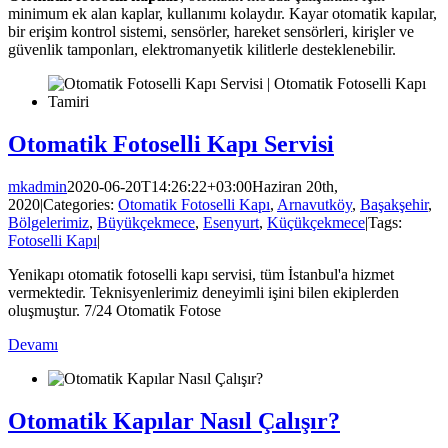
minimum ek alan kaplar, kullanımı kolaydır. Kayar otomatik kapılar,
bir erişim kontrol sistemi, sensörler, hareket sensörleri, kirişler ve
güvenlik tamponları, elektromanyetik kilitlerle desteklenebilir.
Otomatik Fotoselli Kapı Servisi
mkadmin
2020-06-20T14:26:22+03:00
Haziran 20th,
2020
|
Categories:
Otomatik Fotoselli Kapı
,
Arnavutköy
,
Başakşehir
,
Bölgelerimiz
,
Büyükçekmece
,
Esenyurt
,
Küçükçekmece
|
Tags:
Fotoselli Kapı
|
Yenikapı otomatik fotoselli kapı servisi, tüm İstanbul'a hizmet
vermektedir. Teknisyenlerimiz deneyimli işini bilen ekiplerden
oluşmuştur. 7/24 Otomatik Fotose
Devamı
Otomatik Kapılar Nasıl Çalışır?