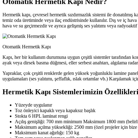
Otomatik Hermetik Kapı Nedir?
Hermetik kapı, çevresel hermetik sızdırmazlık sistemi ile donatılmış k
temiz oda üretiminde veya ilaç endüstrisinde kullanılır. Dış ve iç hav
hava ve su geçirmezdir ve ayrıca gelişmiş ses yalıtımı veya radyoaktif 
Otomatik Hermetik Kapı
Kapı, her bir kullanım durumuna uygun çeşitli sistemler tarafından ko
ayak veya dirsek basma düğmesi, eller serbest anahtarı, algılama radarı
Yapraklar, çok çeşitli renklerde gelen yüksek yoğunluklu lamine panell
uygulamaları (ses yalıtımı, şeffaflık, ıslak ortamlar vb.) Karşılamak 
Hermetik Kapı Sistemlerimizin Özellikler
Yüzeyde uygulanır
Toz önleyici kapaklı veya kapaksız başlık
Stokta 6 HPL laminat rengi
Açılış genişliği: 700 mm minimum Maksimum 1800 mm (belirli pr
Maksimum açılma yüksekliği: 2500 mm (özel projeler için bize 
Maksimum kanat ağırlığı: 150 kg