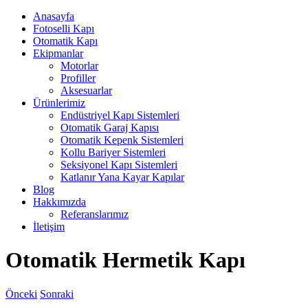
Anasayfa
Fotoselli Kapı
Otomatik Kapı
Ekipmanlar
Motorlar
Profiller
Aksesuarlar
Ürünlerimiz
Endüstriyel Kapı Sistemleri
Otomatik Garaj Kapısı
Otomatik Kepenk Sistemleri
Kollu Bariyer Sistemleri
Seksiyonel Kapı Sistemleri
Katlanır Yana Kayar Kapılar
Blog
Hakkımızda
Referanslarımız
İletişim
Otomatik Hermetik Kapı
Önceki
Sonraki