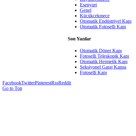
Esenyurt
Genel
Küçükçekmece
Otomatik Endüstriyel Kapı
Otomatik Fotoselli Kapı
Son Yazılar
Otomatik Döner Kapı
Fotoselli Teleskopik Kapı
Otomatik Hermetik Kapı
Seksiyonel Garaj Kapısı
Fotoselli Kapı
Facebook
Twitter
Pinterest
Rss
Reddit
Go to Top