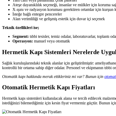
Tam cam veya paslanmaz çelik paneller
Ateşe dayanıklılık seçeneği, insanlar ve mülkler için koruma sa
X-ışını ve radyasyon koruması gerektiren ortamlar için kurşun
İsteğe bağlı entegre pencereler
Alan verimliliği ve gelişmiş estetik için duvar içi seçenek
Teknik özellikleri ise;
Segment:
tıbbi tesisler, temiz odalar, laboratuvarlar, toplantı oda
Operasyon:
manuel veya otomatik
Hermetik Kapı Sistemleri Nerelerde Uygu
Sağlık kuruluşlarındaki teknik alanlar için geliştirilmiştir: ameliyathan
kontrollü bir ortama sahip diğer odalar. Personel ve ekipmanın tıbbi o
Otomatik kapı hakkında merak ettikleriniz mi var? Bunun için
otomat
Otomatik Hermetik Kapı Fiyatları
Hermetik kapı sistemleri kullanılacak alana ve tercih edilecek malzem
istediğinizi bilemediğimiz için kesin fiyat vermemiz güçtür. Bunun içi