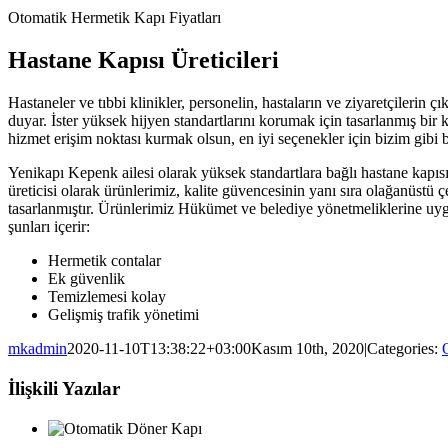
Otomatik Hermetik Kapı Fiyatları
Hastane Kapısı Üreticileri
Hastaneler ve tıbbi klinikler, personelin, hastaların ve ziyaretçilerin ç
duyar. İster yüksek hijyen standartlarını korumak için tasarlanmış bir 
hizmet erişim noktası kurmak olsun, en iyi seçenekler için bizim gibi bi
Yenikapı Kepenk ailesi olarak yüksek standartlara bağlı hastane kapısı 
üreticisi olarak ürünlerimiz, kalite güvencesinin yanı sıra olağanüst
tasarlanmıştır. Ürünlerimiz Hükümet ve belediye yönetmeliklerine uygu
şunları içerir:
Hermetik contalar
Ek güvenlik
Temizlemesi kolay
Gelişmiş trafik yönetimi
mkadmin
2020-11-10T13:38:22+03:00
Kasım 10th, 2020
|
Categories:
İlişkili Yazılar