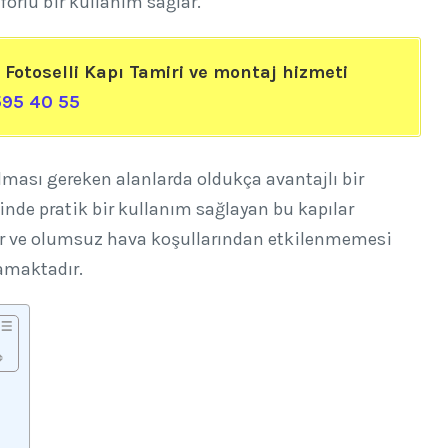
orlu bir kullanım sağlar.
 Fotoselli Kapı Tamiri ve montaj hizmeti
95 40 55
ulması gereken alanlarda oldukça avantajlı bir
nde pratik bir kullanım sağlayan bu kapılar
mur ve olumsuz hava koşullarından etkilenmemesi
amaktadır.