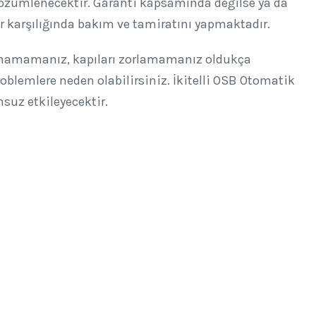
 çözümlenecektir. Garanti kapsamında değilse ya da
r karşılığında bakım ve tamiratını yapmaktadır.
namamanız, kapıları zorlamamanız oldukça
blemlere neden olabilirsiniz. İkitelli OSB Otomatik
suz etkileyecektir.