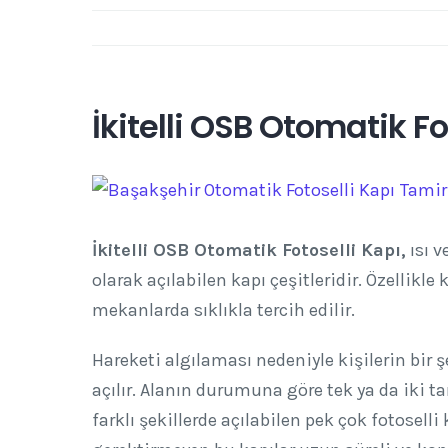
İkitelli OSB Otomatik Fo
View
Larger
Image
İkitelli OSB Otomatik Fotoselli Kapı,
ısı v
olarak açılabilen kapı çeşitleridir. Özellikl
mekanlarda sıklıkla tercih edilir.
Hareketi algılaması nedeniyle kişilerin bi
açılır. Alanın durumuna göre tek ya da iki ta
farklı şekillerde açılabilen pek çok fotosell