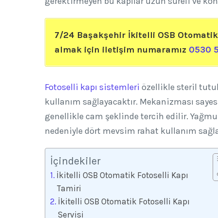
gerektirmeyen bu kapılar uzun süreli ve konf
7/24 Başakşehir İkitelli OSB Otomatik
almak için iletişim numaramız
0530 5
Fotoselli kapı sistemleri
özellikle steril tut
kullanım sağlayacaktır. Mekanizması sayesi
genellikle cam şeklinde tercih edilir. Yağ
nedeniyle dört mevsim rahat kullanım sağl
İçindekiler
İkitelli OSB Otomatik Fotoselli Kapı
Tamiri
İkitelli OSB Otomatik Fotoselli Kapı
Servisi