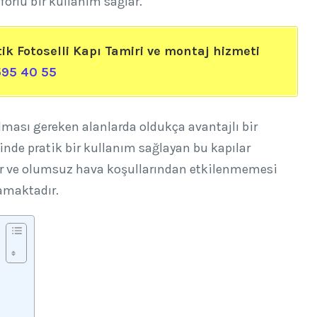
orlu bir kullanım sağlar.
k Fotoselli Kapı Tamiri ve montaj hizmeti
95 40 55
ulması gereken alanlarda oldukça avantajlı bir
nde pratik bir kullanım sağlayan bu kapılar
mur ve olumsuz hava koşullarından etkilenmemesi
amaktadır.