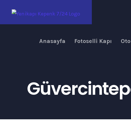
Skip
to
content
Anasayfa
Fotoselli Kapı
Oto
Güvercintepe