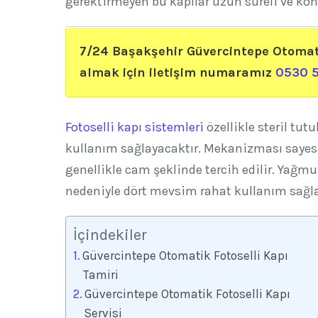
gerektirmeyen bu kapılar uzun süreli ve konf
7/24 Başakşehir Güvercintepe Otomati
almak için iletişim numaramız
0530 5
Fotoselli kapı sistemleri
özellikle steril tut
kullanım sağlayacaktır. Mekanizması sayesi
genellikle cam şeklinde tercih edilir. Yağ
nedeniyle dört mevsim rahat kullanım sağl
İçindekiler
Güvercintepe Otomatik Fotoselli Kapı
Tamiri
Güvercintepe Otomatik Fotoselli Kapı
Servisi