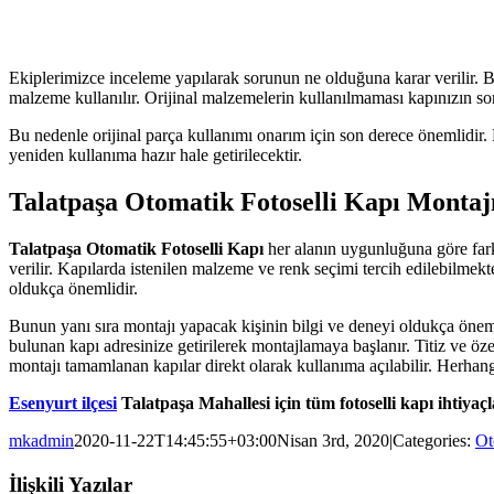
Ekiplerimizce inceleme yapılarak sorunun ne olduğuna karar verilir. Bu
malzeme kullanılır. Orijinal malzemelerin kullanılmaması kapınızın so
Bu nedenle orijinal parça kullanımı onarım için son derece önemlidir.
yeniden kullanıma hazır hale getirilecektir.
Talatpaşa Otomatik Fotoselli Kapı Montaj
Talatpaşa Otomatik Fotoselli Kapı
her alanın uygunluğuna göre farkl
verilir. Kapılarda istenilen malzeme ve renk seçimi tercih edilebilmek
oldukça önemlidir.
Bunun yanı sıra montajı yapacak kişinin bilgi ve deneyi oldukça önem
bulunan kapı adresinize getirilerek montajlamaya başlanır. Titiz ve öz
montajı tamamlanan kapılar direkt olarak kullanıma açılabilir. Herhan
Esenyurt ilçesi
Talatpaşa Mahallesi için tüm fotoselli kapı ihtiyaçl
mkadmin
2020-11-22T14:45:55+03:00
Nisan 3rd, 2020
|
Categories:
Ot
İlişkili Yazılar