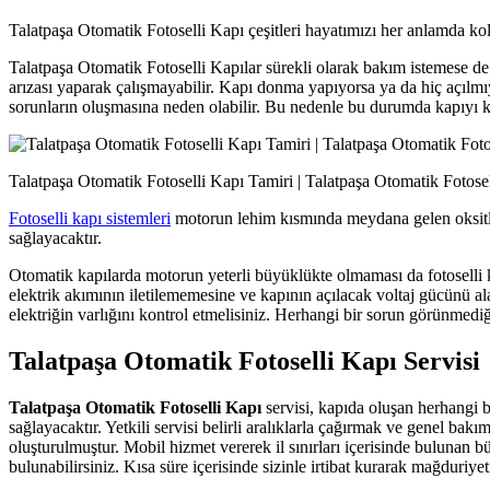
Talatpaşa Otomatik Fotoselli Kapı çeşitleri hayatımızı her anlamda ko
Talatpaşa Otomatik Fotoselli Kapılar sürekli olarak bakım istemese de 
arızası yaparak çalışmayabilir. Kapı donma yapıyorsa ya da hiç açılm
sorunların oluşmasına neden olabilir. Bu nedenle bu durumda kapıyı k
Talatpaşa Otomatik Fotoselli Kapı Tamiri | Talatpaşa Otomatik Fotose
Fotoselli kapı sistemleri
motorun lehim kısmında meydana gelen oksitle
sağlayacaktır.
Otomatik kapılarda motorun yeterli büyüklükte olmaması da fotoselli k
elektrik akımının iletilememesine ve kapının açılacak voltaj gücünü a
elektriğin varlığını kontrol etmelisiniz. Herhangi bir sorun görünmediği
Talatpaşa Otomatik Fotoselli Kapı Servisi
Talatpaşa Otomatik Fotoselli Kapı
servisi, kapıda oluşan herhangi bi
sağlayacaktır. Yetkili servisi belirli aralıklarla çağırmak ve genel bak
oluşturulmuştur. Mobil hizmet vererek il sınırları içerisinde bulunan
bulunabilirsiniz. Kısa süre içerisinde sizinle irtibat kurarak mağduriyet