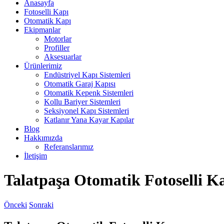
Anasayfa
Fotoselli Kapı
Otomatik Kapı
Ekipmanlar
Motorlar
Profiller
Aksesuarlar
Ürünlerimiz
Endüstriyel Kapı Sistemleri
Otomatik Garaj Kapısı
Otomatik Kepenk Sistemleri
Kollu Bariyer Sistemleri
Seksiyonel Kapı Sistemleri
Katlanır Yana Kayar Kapılar
Blog
Hakkımızda
Referanslarımız
İletişim
Talatpaşa Otomatik Fotoselli K
Önceki
Sonraki