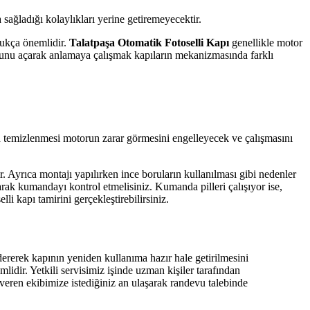
sağladığı kolaylıkları yerine getiremeyecektir.
ldukça önemlidir.
Talatpaşa Otomatik Fotoselli Kapı
genellikle motor
orunu açarak anlamaya çalışmak kapıların mekanizmasında farklı
 temizlenmesi motorun zarar görmesini engelleyecek ve çalışmasını
 Ayrıca montajı yapılırken ince boruların kullanılması gibi nedenler
arak kumandayı kontrol etmelisiniz. Kumanda pilleri çalışıyor ise,
li kapı tamirini gerçekleştirebilirsiniz.
idererek kapının yeniden kullanıma hazır hale getirilmesini
mlidir. Yetkili servisimiz işinde uzman kişiler tarafından
veren ekibimize istediğiniz an ulaşarak randevu talebinde