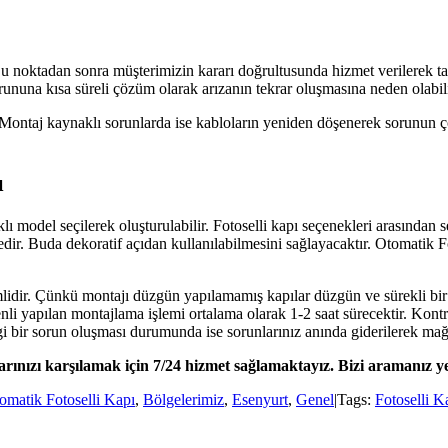
 noktadan sonra müşterimizin kararı doğrultusunda hizmet verilerek tami
rununa kısa süreli çözüm olarak arızanın tekrar oluşmasına neden olabili
 Montaj kaynaklı sorunlarda ise kabloların yeniden döşenerek sorunun ç
ı
ı model seçilerek oluşturulabilir. Fotoselli kapı seçenekleri arasından
tedir. Buda dekoratif açıdan kullanılabilmesini sağlayacaktır. Otomatik
lidir. Çünkü montajı düzgün yapılamamış kapılar düzgün ve sürekli bir
enli yapılan montajlama işlemi ortalama olarak 1-2 saat sürecektir. Kon
gi bir sorun oluşması durumunda ise sorunlarınız anında giderilerek mağd
arınızı karşılamak için 7/24 hizmet sağlamaktayız. Bizi aramanız yet
omatik Fotoselli Kapı
,
Bölgelerimiz
,
Esenyurt
,
Genel
|
Tags:
Fotoselli K