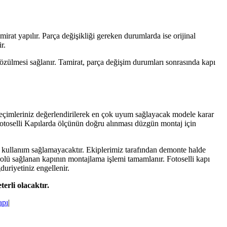
rat yapılır. Parça değişikliği gereken durumlarda ise orijinal
r.
özülmesi sağlanır. Tamirat, parça değişim durumları sonrasında kapı
 seçimleriniz değerlendirilerek en çok uyum sağlayacak modele karar
 Fotoselli Kapılarda ölçünün doğru alınması düzgün montaj için
 kullanım sağlamayacaktır. Ekiplerimiz tarafından demonte halde
trolü sağlanan kapının montajlama işlemi tamamlanır. Fotoselli kapı
uriyetiniz engellenir.
erli olacaktır.
apı
|