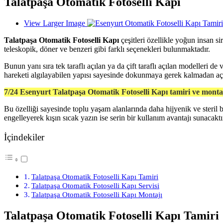
Talatpaşa Otomatik Fotoselli Kapı
View Larger Image
Talatpaşa Otomatik Fotoselli Kapı
çeşitleri özellikle yoğun insan si
teleskopik, döner ve benzeri gibi farklı seçenekleri bulunmaktadır.
Bunun yanı sıra tek taraflı açılan ya da çift taraflı açılan modelleri 
hareketi algılayabilen yapısı sayesinde dokunmaya gerek kalmadan açı
7/24 Esenyurt Talatpaşa Otomatik Fotoselli Kapı tamiri ve monta
Bu özelliği sayesinde toplu yaşam alanlarında daha hijyenik ve steril bi
engelleyerek kışın sıcak yazın ise serin bir kullanım avantajı sunacaktı
İçindekiler
Talatpaşa Otomatik Fotoselli Kapı Tamiri
Talatpaşa Otomatik Fotoselli Kapı Servisi
Talatpaşa Otomatik Fotoselli Kapı Montajı
Talatpaşa Otomatik Fotoselli Kapı Tamiri