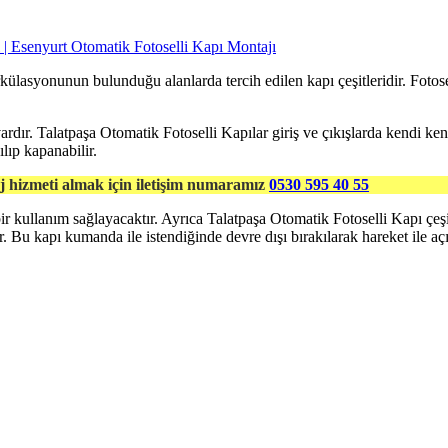
rkülasyonunun bulunduğu alanlarda tercih edilen kapı çeşitleridir. Fotosel
de vardır. Talatpaşa Otomatik Fotoselli Kapılar giriş ve çıkışlarda kendi 
lıp kapanabilir.
j hizmeti almak için iletişim numaramız
0530 595 40 55
r kullanım sağlayacaktır. Ayrıca Talatpaşa Otomatik Fotoselli Kapı çeşitle
r. Bu kapı kumanda ile istendiğinde devre dışı bırakılarak hareket ile açı