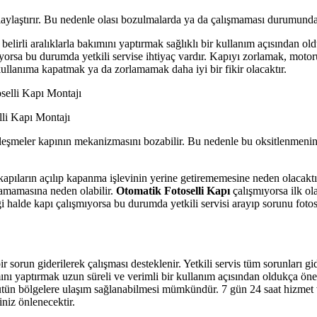
laylaştırır. Bu nedenle olası bozulmalarda ya da çalışmaması durumunda 
belirli aralıklarla bakımını yaptırmak sağlıklı bir kullanım açısından o
ıyorsa bu durumda yetkili servise ihtiyaç vardır. Kapıyı zorlamak, mot
ullanıma kapatmak ya da zorlamamak daha iyi bir fikir olacaktır.
lli Kapı Montajı
şmeler kapının mekanizmasını bozabilir. Bu nedenle bu oksitlenmenin
apıların açılıp kapanma işlevinin yerine getirememesine neden olacaktır.
lamamasına neden olabilir.
Otomatik Fotoselli Kapı
çalışmıyorsa ilk ol
 halde kapı çalışmıyorsa bu durumda yetkili servisi arayıp sorunu fotosel
r sorun giderilerek çalışması desteklenir. Yetkili servis tüm sorunları g
ımını yaptırmak uzun süreli ve verimli bir kullanım açısından oldukça öne
 bütün bölgelere ulaşım sağlanabilmesi mümkündür. 7 gün 24 saat hizmet 
iniz önlenecektir.