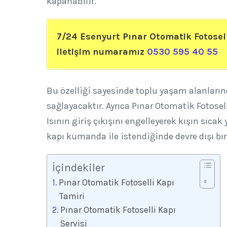
kapanabilir.
7/24 Esenyurt Pınar Otomatik Fotosell
iletişim numaramız
0530 595 40 55
Bu özelliği sayesinde toplu yaşam alanlarınd
sağlayacaktır. Ayrıca Pınar Otomatik Fotosell
Isının giriş çıkışını engelleyerek kışın sıcak
kapı kumanda ile istendiğinde devre dışı bır
İçindekiler
Pınar Otomatik Fotoselli Kapı
Tamiri
Pınar Otomatik Fotoselli Kapı
Servisi