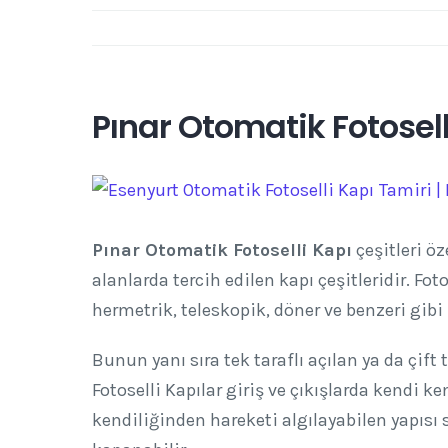
Pınar Otomatik Fotosell
View
Larger
Image
Pınar Otomatik Fotoselli Kapı
çeşitleri ö
alanlarda tercih edilen kapı çeşitleridir. Fot
hermetrik, teleskopik, döner ve benzeri gibi
Bunun yanı sıra tek taraflı açılan ya da çift 
Fotoselli Kapılar giriş ve çıkışlarda kendi 
kendiliğinden hareketi algılayabilen yapıs