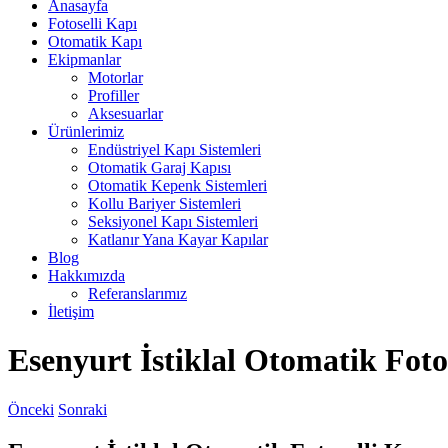
Anasayfa
Fotoselli Kapı
Otomatik Kapı
Ekipmanlar
Motorlar
Profiller
Aksesuarlar
Ürünlerimiz
Endüstriyel Kapı Sistemleri
Otomatik Garaj Kapısı
Otomatik Kepenk Sistemleri
Kollu Bariyer Sistemleri
Seksiyonel Kapı Sistemleri
Katlanır Yana Kayar Kapılar
Blog
Hakkımızda
Referanslarımız
İletişim
Esenyurt İstiklal Otomatik Foto
Önceki
Sonraki