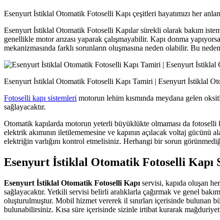
Esenyurt İstiklal Otomatik Fotoselli Kapı çeşitleri hayatımızı her anl
Esenyurt İstiklal Otomatik Fotoselli Kapılar sürekli olarak bakım istem
genellikle motor arızası yaparak çalışmayabilir. Kapı donma yapıyorsa
mekanizmasında farklı sorunların oluşmasına neden olabilir. Bu neden
Esenyurt İstiklal Otomatik Fotoselli Kapı Tamiri | Esenyurt İstiklal O
Fotoselli kapı sistemleri
motorun lehim kısmında meydana gelen oksitle
sağlayacaktır.
Otomatik kapılarda motorun yeterli büyüklükte olmaması da fotoselli k
elektrik akımının iletilememesine ve kapının açılacak voltaj gücünü a
elektriğin varlığını kontrol etmelisiniz. Herhangi bir sorun görünmediği
Esenyurt İstiklal Otomatik Fotoselli Kapı 
Esenyurt İstiklal Otomatik Fotoselli Kapı
servisi, kapıda oluşan her
sağlayacaktır. Yetkili servisi belirli aralıklarla çağırmak ve genel bak
oluşturulmuştur. Mobil hizmet vererek il sınırları içerisinde bulunan
bulunabilirsiniz. Kısa süre içerisinde sizinle irtibat kurarak mağduriyet