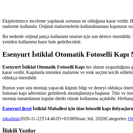
Ekiplerimizce inceleme yapılarak sorunun ne olduğuna karar verilir. Bu
malzeme kullanılır. Orijinal malzemelerin kullanılmaması kapınızın so
Bu nedenle orijinal parça kullanımı onarım için son derece önemlidir.
yeniden kullanıma hazır hale getirilecektir.
Esenyurt İstiklal Otomatik Fotoselli Kapı
Esenyurt İstiklal Otomatik Fotoselli Kapı
her alanın uygunluğuna gö
karar verilir. Kapılarda istenilen malzeme ve renk seçimi tercih edile
oldukça önemlidir.
Bunun yanı sıra montajı yapacak kişinin bilgi ve deneyi oldukça önem
bulunan kapı adresinize getirilerek montajlamaya başlanır. Titiz ve öz
montajı tamamlanan kapılar direkt olarak kullanıma açılabilir. Herhan
Esenyurt ilçesi
İstiklal Mahallesi için tüm fotoselli kapı ihtiyaçla
mkadmin
2020-11-22T14:46:05+03:00
Nisan 3rd, 2020
|
Categories:
Ot
İlişkili Yazılar