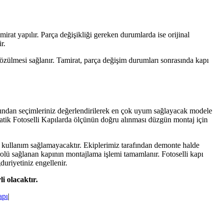
rat yapılır. Parça değişikliği gereken durumlarda ise orijinal
r.
özülmesi sağlanır. Tamirat, parça değişim durumları sonrasında kapı
rasından seçimleriniz değerlendirilerek en çok uyum sağlayacak modele
omatik Fotoselli Kapılarda ölçünün doğru alınması düzgün montaj için
 kullanım sağlamayacaktır. Ekiplerimiz tarafından demonte halde
trolü sağlanan kapının montajlama işlemi tamamlanır. Fotoselli kapı
uriyetiniz engellenir.
i olacaktır.
apı
|