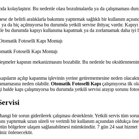
amda kolaylaştırır. Bu nedenle olası bozulmalarda ya da çalışmaması dur
ese de belirli aralıklarla bakımını yaptırmak sağlıklı bir kullanım açıs
 ya da hiç açılmıyorsa bu durumda yetkili servise ihtiyaç vardır. Kapı
le bu durumda kapıyı kullanıma kapatmak ya da zorlamamak daha iyi bir
tomatik Fotoselli Kapı Montajı
şmeler kapının mekanizmasını bozabilir. Bu nedenle bu oksitlenmenin
apıların açılıp kapanma işlevinin yerine getirememesine neden olacaktır.
lamamasına neden olabilir.
Otomatik Fotoselli Kapı
çalışmıyorsa ilk ol
 halde kapı çalışmıyorsa bu durumda yetkili servisi arayıp sorunu fotosel
Servisi
hangi bir sorun giderilerek çalışması desteklenir. Yetkili servis tüm sor
ımını yaptırmak uzun süreli ve verimli bir kullanım açısından oldukça öne
 bütün bölgelere ulaşım sağlanabilmesi mümkündür. 7 gün 24 saat hizmet 
iniz önlenecektir.