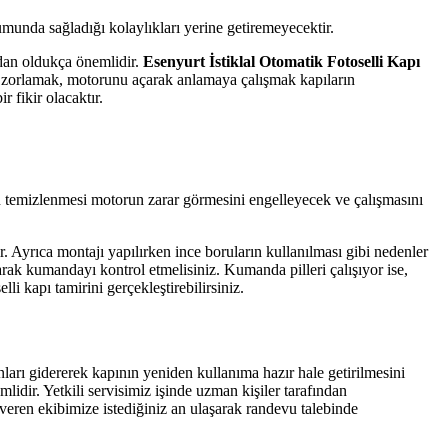
umunda sağladığı kolaylıkları yerine getiremeyecektir.
ından oldukça önemlidir.
Esenyurt İstiklal Otomatik Fotoselli Kapı
yı zorlamak, motorunu açarak anlamaya çalışmak kapıların
 fikir olacaktır.
 temizlenmesi motorun zarar görmesini engelleyecek ve çalışmasını
 Ayrıca montajı yapılırken ince boruların kullanılması gibi nedenler
arak kumandayı kontrol etmelisiniz. Kumanda pilleri çalışıyor ise,
li kapı tamirini gerçekleştirebilirsiniz.
unları gidererek kapının yeniden kullanıma hazır hale getirilmesini
mlidir. Yetkili servisimiz işinde uzman kişiler tarafından
veren ekibimize istediğiniz an ulaşarak randevu talebinde