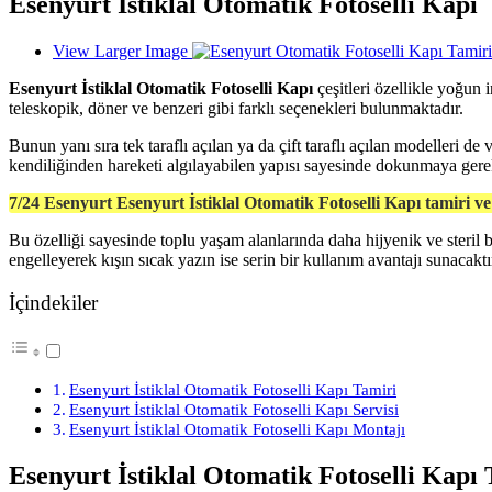
Esenyurt İstiklal Otomatik Fotoselli Kapı
View Larger Image
Esenyurt İstiklal Otomatik Fotoselli Kapı
çeşitleri özellikle yoğun 
teleskopik, döner ve benzeri gibi farklı seçenekleri bulunmaktadır.
Bunun yanı sıra tek taraflı açılan ya da çift taraflı açılan modelleri d
kendiliğinden hareketi algılayabilen yapısı sayesinde dokunmaya gere
7/24 Esenyurt Esenyurt İstiklal Otomatik Fotoselli Kapı tamiri v
Bu özelliği sayesinde toplu yaşam alanlarında daha hijyenik ve steril bi
engelleyerek kışın sıcak yazın ise serin bir kullanım avantajı sunacaktı
İçindekiler
Esenyurt İstiklal Otomatik Fotoselli Kapı Tamiri
Esenyurt İstiklal Otomatik Fotoselli Kapı Servisi
Esenyurt İstiklal Otomatik Fotoselli Kapı Montajı
Esenyurt İstiklal Otomatik Fotoselli Kapı