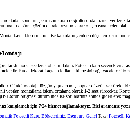
 noktadan sonra müşterimizin kararı doğrultusunda hizmet verilerek tami
rununa kısa süreli çözüm olarak arızanın tekrar oluşmasına neden olabili
 Montaj kaynaklı sorunlarda ise kabloların yeniden döşenerek sorunun ç
 Montajı
re farklı model seçilerek oluşturulabilir. Fotoselli kapı seçenekleri a
bilmektedir. Buda dekoratif açıdan kullanılabilmesini sağlayacaktır. Ot
lidir. Çünkü montajı düzgün yapılamamış kapılar düzgün ve sürekli bir
enli yapılan montajlama işlemi ortalama olarak 1-2 saat sürecektir. Kon
gi bir sorun oluşması durumunda ise sorunlarınız anında giderilerek mağd
rınızı karşılamak için 7/24 hizmet sağlamaktayız. Bizi aramanız yeterl
omatik Fotoselli Kapı
,
Bölgelerimiz
,
Esenyurt
,
Genel
|
Tags:
Fotoselli K