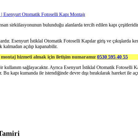
insan sirkülasyonunun bulunduğu alanlarda tercih edilen kapı çeşitleridir.
e vardır. Esenyurt İstiklal Otomatik Fotoselli Kapılar giriş ve çıkışlarda
k kalmadan açılıp kapanabilir.
e montaj hizmeti almak için iletişim numaramız
0530 595 40 55
r kullanım sağlayacaktır. Ayrıca Esenyurt İstiklal Otomatik Fotoselli Kapı
r. Bu kapı kumanda ile istendiğinde devre dışı bırakılarak hareket ile açı
 Tamiri