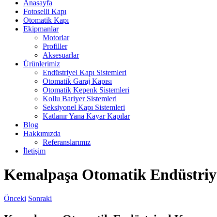
Anasayfa
Fotoselli Kapı
Otomatik Kapı
Ekipmanlar
Motorlar
Profiller
Aksesuarlar
Ürünlerimiz
Endüstriyel Kapı Sistemleri
Otomatik Garaj Kapısı
Otomatik Kepenk Sistemleri
Kollu Bariyer Sistemleri
Seksiyonel Kapı Sistemleri
Katlanır Yana Kayar Kapılar
Blog
Hakkımızda
Referanslarımız
İletişim
Kemalpaşa Otomatik Endüstriy
Önceki
Sonraki