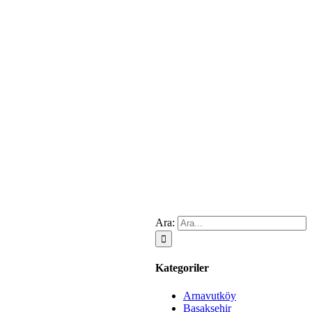
Ara:
Kategoriler
Arnavutköy
Başakşehir