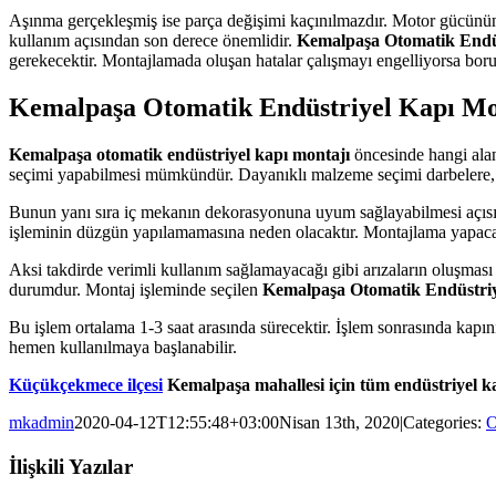
Aşınma gerçekleşmiş ise parça değişimi kaçınılmazdır. Motor gücünün k
kullanım açısından son derece önemlidir.
Kemalpaşa Otomatik Endü
gerekecektir. Montajlamada oluşan hatalar çalışmayı engelliyorsa boru
Kemalpaşa Otomatik Endüstriyel Kapı Mo
Kemalpaşa otomatik endüstriyel kapı montajı
öncesinde hangi alana
seçimi yapabilmesi mümkündür. Dayanıklı malzeme seçimi darbelere, çi
Bunun yanı sıra iç mekanın dekorasyonuna uyum sağlayabilmesi açısı
işleminin düzgün yapılamamasına neden olacaktır. Montajlama yapacak
Aksi takdirde verimli kullanım sağlamayacağı gibi arızaların oluşması k
durumdur. Montaj işleminde seçilen
Kemalpaşa Otomatik Endüstriy
Bu işlem ortalama 1-3 saat arasında sürecektir. İşlem sonrasında kapın
hemen kullanılmaya başlanabilir.
Küçükçekmece ilçesi
Kemalpaşa mahallesi için tüm endüstriyel kap
mkadmin
2020-04-12T12:55:48+03:00
Nisan 13th, 2020
|
Categories:
O
İlişkili Yazılar