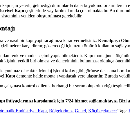
apı için yeterli, gelmediği durumlarda daha büyük motorların tercih edi
striyel Kapı
çeşitlerinde yay kırılmaları da çok olmaktadır. Bu durum
 sisteminin yeniden oluşturulması gerekebilir.
ntajı
 ve nasıl bir kapı yaptıracağınıza karar vermelisiniz.
Kemalpaşa Otom
zilmelere karşı direnç göstereceği için uzun ömürlü kullanım sağlayac
ndan renk ve model seçimi yapılabilmektedir. Kapı montajında ölçünü
 kişinin yetkili biri olması ve deneyiminin bulunması oldukça önemlid
açınılmaz olacaktır. Montaj işlemi kolay gibi görünse de aslına boruların
el Kapı
demonte halde montajı yapılacak yere ulaştırılır. Burada yetkili 
ın çalışması kontrol edilerek herhangi bir sorun olup olmadığı tespit e
ı ihtiyaçlarınızı karşılamak için 7/24 hizmet sağlamaktayız. Bizi a
tomatik Endüstriyel Kapı
,
Bölgelerimiz
,
Genel
,
Küçükçekmece
|
Tags: