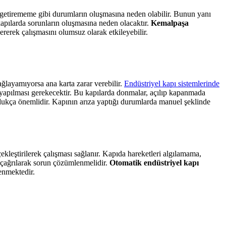
e getirememe gibi durumların oluşmasına neden olabilir. Bunun yanı
 kapılarda sorunların oluşmasına neden olacaktır.
Kemalpaşa
vererek çalışmasını olumsuz olarak etkileyebilir.
ğlayamıyorsa ana karta zarar verebilir.
Endüstriyel kapı sistemlerinde
in yapılması gerekecektir. Bu kapılarda donmalar, açılıp kapanmada
ldukça önemlidir. Kapının arıza yaptığı durumlarda manuel şeklinde
kleştirilerek çalışması sağlanır. Kapıda hareketleri algılamama,
s çağrılarak sorun çözümlenmelidir.
Otomatik endüstriyel kapı
lenmektedir.