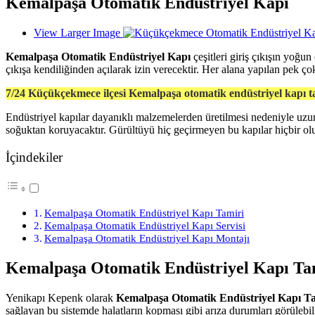
Kemalpaşa Otomatik Endüstriyel Kapı
View Larger Image
Kemalpaşa Otomatik Endüstriyel Kapı
çeşitleri giriş çıkışın yoğun
çıkışa kendiliğinden açılarak izin verecektir. Her alana yapılan pek ç
7/24 Küçükçekmece ilçesi Kemalpaşa otomatik endüstriyel kapı t
Endüstriyel kapılar dayanıklı malzemelerden üretilmesi nedeniyle uzun 
soğuktan koruyacaktır. Gürültüyü hiç geçirmeyen bu kapılar hiçbir ol
İçindekiler
Kemalpaşa Otomatik Endüstriyel Kapı Tamiri
Kemalpaşa Otomatik Endüstriyel Kapı Servisi
Kemalpaşa Otomatik Endüstriyel Kapı Montajı
Kemalpaşa Otomatik Endüstriyel Kapı Ta
Yenikapı Kepenk olarak
Kemalpaşa Otomatik Endüstriyel Kapı T
sağlayan bu sistemde halatların kopması gibi arıza durumları görülebil