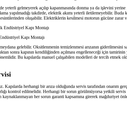
inde yeterli gelmeyerek açılıp kapanmasında donma ya da işlevini yerin
lama yapılmadığı takdirde, elektrik akımı yeterli iletilemeyebilir. Buda
kesintilerinden oluşabilir. Elektriklerin kesilmesi motorun gücüne zarar 
Endüstriyel Kapı Montajı
eydana gelebilir. Oksitlenmenin temizlenmesi arızanın giderilmesini sa
lduktan sonra kapının kendiliğinden açılması engelleneceği için tamirin
önemlidir. Bu kapılarda manuel çalışabilen modelleri de tercih etmek o
visi
z. Kapılarda herhangi bir arıza olduğunda servis tarafından onarım gerçe
ığı kontrol edilmelidir. Herhangi bir sorun görülmüyorsa yetkili servi
ıcıdan kaynaklanmayan her sorun garanti kapsamına girerek mağduriyet ön