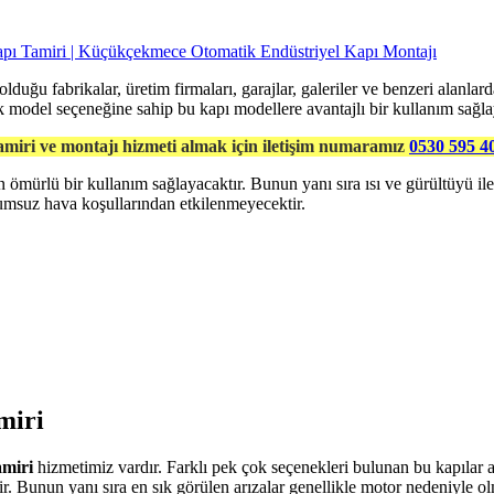
 olduğu fabrikalar, üretim firmaları, garajlar, galeriler ve benzeri alanlar
ok model seçeneğine sahip bu kapı modellere avantajlı bir kullanım sağla
amiri ve montajı hizmeti almak için iletişim numaramız
0530 595 4
ömürlü bir kullanım sağlayacaktır. Bunun yanı sıra ısı ve gürültüyü ile
umsuz hava koşullarından etkilenmeyecektir.
miri
amiri
hizmetimiz vardır. Farklı pek çok seçenekleri bulunan bu kapılar al
ir. Bunun yanı sıra en sık görülen arızalar genellikle motor nedeniyle ol