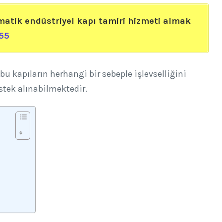
matik endüstriyel kapı tamiri hizmeti almak
55
 bu kapıların herhangi bir sebeple işlevselliğini
tek alınabilmektedir.